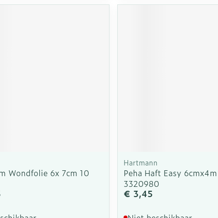
Hartmann
lm Wondfolie 6x 7cm 10
Peha Haft Easy 6cmx4m
3320980
3
€ 3,45
eschikbaar
Niet beschikbaar