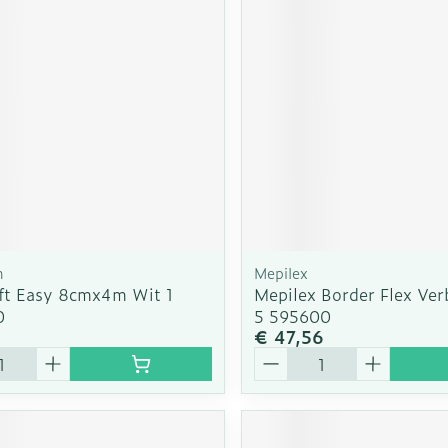
rging
Supplementen
Insectenw
n
Mondmaskers
middelen
nissen
d -
uid
id
n
Mepilex
ft Easy 8cmx4m Wit 1
Mepilex Border Flex Ve
0
5 595600
€ 47,56
Zelfbruiner
Scheren
Aantal