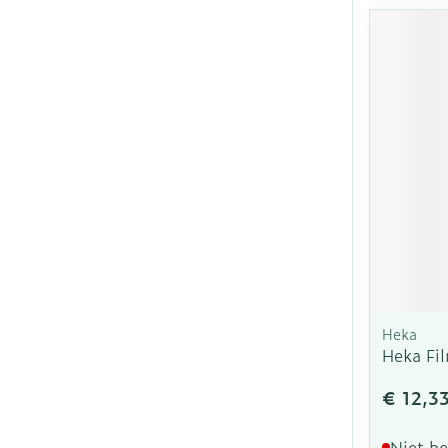
Heka
Heka Fi
€ 12,3
Niet b