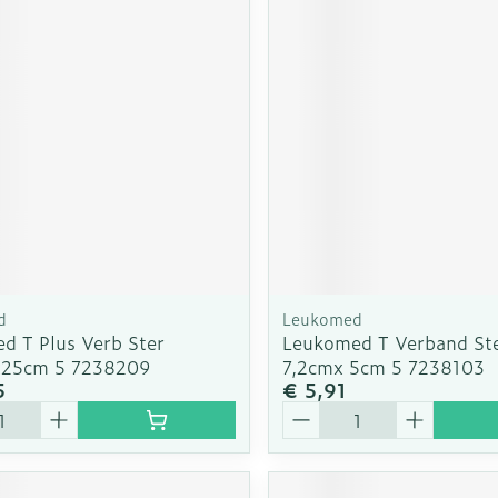
d
Leukomed
d T Plus Verb Ster
Leukomed T Verband Ste
x25cm 5 7238209
7,2cmx 5cm 5 7238103
5
€ 5,91
Aantal