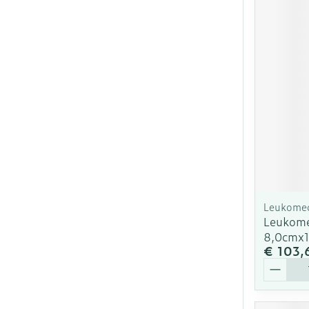
Leukome
Leukome
8,0cmx
€ 103,
Aantal