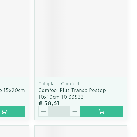
erende
Parfums en
geurproducten
Coloplast, Comfeel
rb 15x20cm
Comfeel Plus Transp Postop
10x10cm 10 33533
€ 38,61
CBD
Aantal