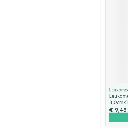
Leukome
Leukome
8,0cmx
€ 9,48