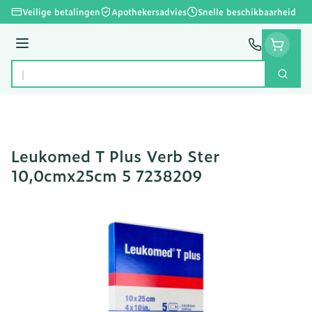
Ga naar de inhoud
Veilige betalingen
Apothekersadvies
Snelle beschikbaarheid
Menu
Zoek
Product, merk, categorie...
Leukomed T Plus Verb Ster
10,0cmx25cm 5 7238209