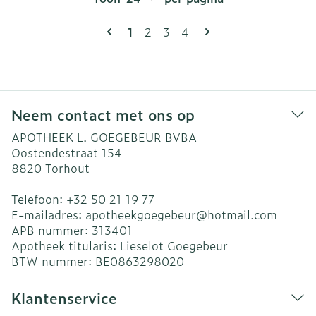
Pagina's
U lees momenteel pagina
Pagina
Pagina
Pagina
1
2
3
4
Neem contact met ons op
APOTHEEK L. GOEGEBEUR BVBA
Oostendestraat 154
8820
Torhout
Telefoon:
+32 50 21 19 77
E-mailadres:
apotheekgoegebeur@
hotmail.com
APB nummer:
313401
Apotheek titularis:
Lieselot Goegebeur
BTW nummer:
BE0863298020
Klantenservice