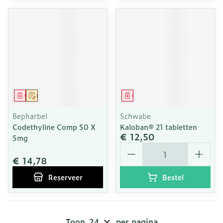
Geneesmiddel
Op voorschrift
Geneesmiddel
Bepharbel
Schwabe
Codethyline Comp 50 X
Kaloban® 21 tabletten
€ 12,50
5mg
Aantal
€ 14,78
Reserveer
Bestel
Toon
per pagina