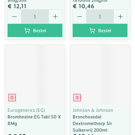
€ 12,11
€ 10,46
Aantal
Aantal
Bestel
Bestel
Geneesmiddel
Geneesmiddel
Eurogenerics (EG)
Johnson & Johnson
Bromhexine EG Tabl 50 X
Bronchosedal
8Mg
Dextromethorp Sir
Suikervrij 200ml