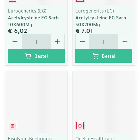
Eurogenerics (EG)
Eurogenerics (EG)
Acetylcysteine EG Sach
Acetylcysteine EG Sach
10X600Mg
30X200Mg
€ 6,02
€ 7,01
Aantal
Aantal
Bestel
Bestel
Geneesmiddel
Geneesmiddel
Bisolvon, Boehringer
Opella Healthcare