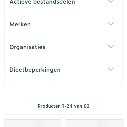
Actieve bestandsdelen
filter
Merken
filter
Organisaties
filter
Dieetbeperkingen
filter
Producten
1
-
24
van
82