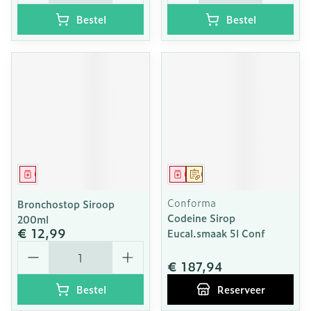
Bestel
Bestel
Geneesmiddel
Geneesmiddel
Op voorschrift
Conforma
Bronchostop Siroop
Codeine Sirop
200ml
€ 12,99
Eucal.smaak 5l Conf
Aantal
€ 187,94
Bestel
Reserveer