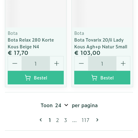
Bota
Bota
Bota Relax 280 Korte
Bota Tovarix 20/ii Lady
Kous Beige N4
Kous Agh+p Natur Small
€ 17,70
€ 103,00
Aantal
Aantal
Bestel
Bestel
Toon
per pagina
Pagina's
U lees momenteel pagina
Pagina
Pagina
Pagina
1
2
3
...
117