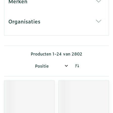
Merken
filter
Organisaties
filter
Producten
1
-
24
van
2802
Sorteer op: