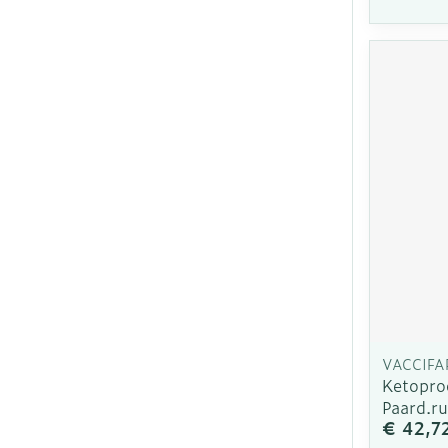
VACCIFA
Ketopro
Paard.r
€ 42,7