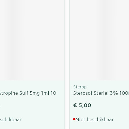
rging
Supplementen
Insectenw
n
Mondmaskers
middelen
nissen
d -
uid
id
Sterop
Atropine Sulf 5mg 1ml 10
Sterosol Steriel 3% 100
Zelfbruiner
Scheren
2
€ 5,00
eschikbaar
Niet beschikbaar