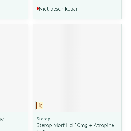
Niet beschikbaar
Op voorschrift
Iv
Sterop
Sterop Morf Hcl 10mg + Atropine