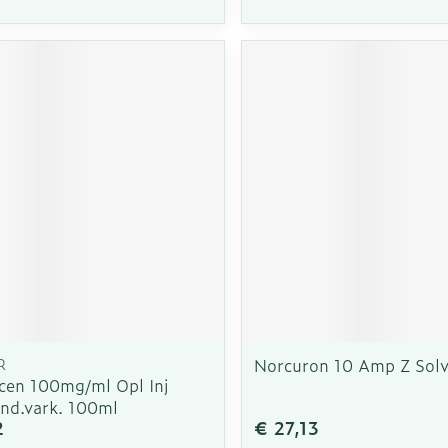
R
Norcuron 10 Amp Z Sol
cen 100mg/ml Opl Inj
und.vark. 100ml
2
€ 27,13