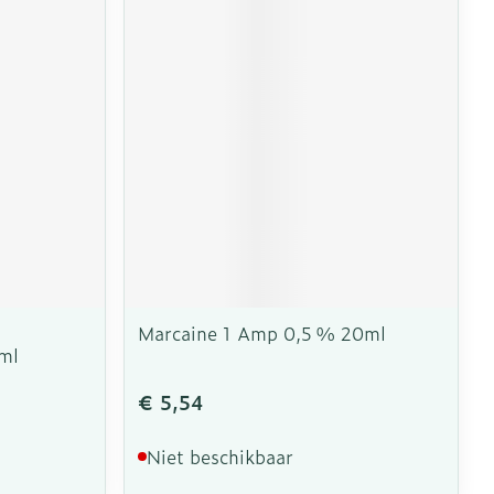
erende
Parfums en
geurproducten
Marcaine 1 Amp 0,5 % 20ml
ml
CBD
€ 5,54
Niet beschikbaar