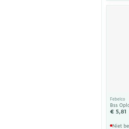
Febelco
Bss Opl
€ 5,81
Niet b