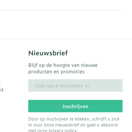
erende
Parfums en
geurproducten
Nieuwsbrief
Blijf op de hoogte van nieuwe
producten en promoties
s
E-mail adres
ht
CBD
Inschrijven
Door op inschrijven te klikken, schrijft u zich
in voor onze nieuwsbrief en gaat u akkoord
met onze
privacy policy
.