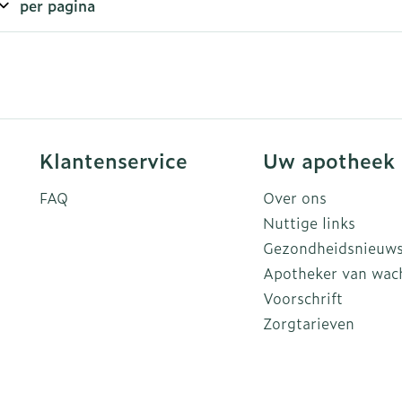
per pagina
rging
Supplementen
Insectenw
n
Mondmaskers
middelen
nissen
d -
uid
Klantenservice
Uw apotheek
id
FAQ
Over ons
Nuttige links
Gezondheidsnieuw
Apotheker van wac
Voorschrift
Zelfbruiner
Scheren
Zorgtarieven