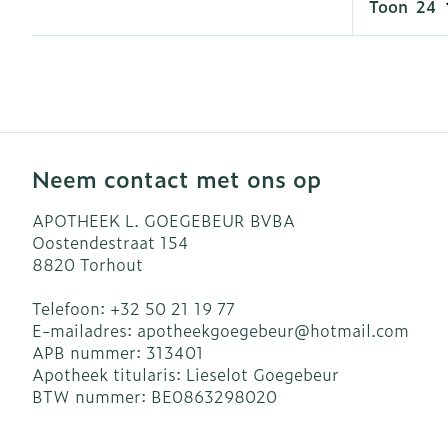
Toon
Haar
Gezichtsverzo
Pillendozen e
accessoires
Pigmentstoor
Gevoelige hui
geïrriteerde h
Neem contact met ons op
Gemengde hu
Doffe huid
APOTHEEK L. GOEGEBEUR BVBA
Oostendestraat 154
Toon meer
8820
Torhout
Telefoon:
+32 50 21 19 77
E-mailadres:
apotheekgoegebeur@
hotmail.com
Snurken
APB nummer:
313401
Apotheek titularis:
Lieselot Goegebeur
BTW nummer:
BE0863298020