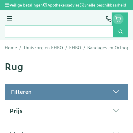
Ga naar de inhoud
Veilige betalingen
Apothekersadvies
Snelle beschikbaarheid
Menu
Zoek
Product, merk, categorie...
Home
/
Thuiszorg en EHBO
/
EHBO
/
Bandages en Orthoped
Rug
Filteren
Doorgaan naar productlijst
Prijs
filter