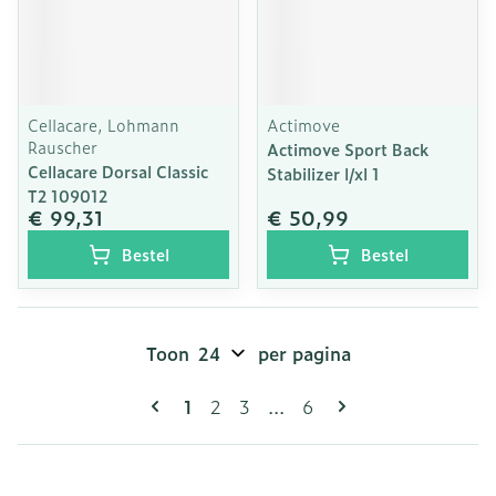
Cellacare, Lohmann
Actimove
Rauscher
Actimove Sport Back
Cellacare Dorsal Classic
Stabilizer l/xl 1
T2 109012
€ 99,31
€ 50,99
Bestel
Bestel
Toon
per pagina
Pagina's
U lees momenteel pagina
Pagina
Pagina
Pagina
1
2
3
...
6