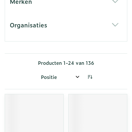
Merken
filter
Organisaties
filter
Producten
1
-
24
van
136
Sorteer op: