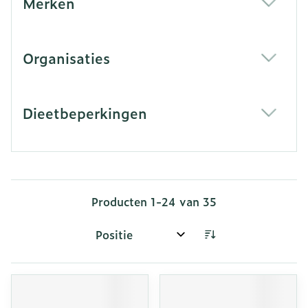
Merken
filter
Organisaties
filter
Dieetbeperkingen
filter
Producten
1
-
24
van
35
Sorteer op: