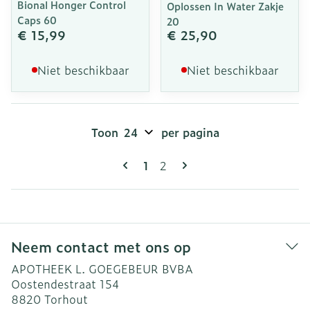
Bional Honger Control
Oplossen In Water Zakje
Caps 60
20
€ 15,99
€ 25,90
Niet beschikbaar
Niet beschikbaar
Toon
per pagina
Pagina's
U lees momenteel pagina
Pagina
1
2
Neem contact met ons op
APOTHEEK L. GOEGEBEUR BVBA
Oostendestraat 154
8820
Torhout