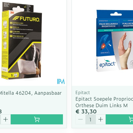
Enkel en v
Toon meer
Toon meer
rging
Supplementen
Insectenw
n
Mondmaskers
middelen
nissen
d -
uid
id
Mitella 46204, Aanpasbaar
Epitact
Epitact Soepele Proprioc
Orthese Duim Links M
8
€ 33,30
Zelfbruiner
Scheren
Aantal