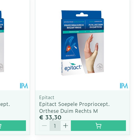
oet
geneesmiddelen
Toon meer
erende
Parfums en
geurproducten
Epitact
ept.
Epitact Soepele Propriocept.
Orthese Duim Rechts M
€ 33,30
CBD
Aantal