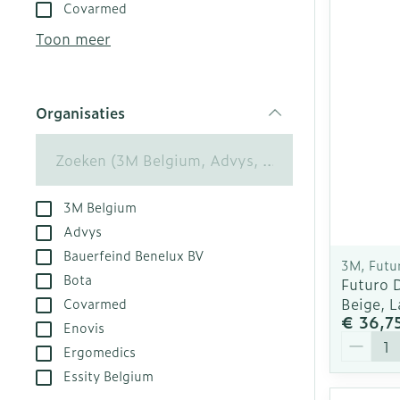
Aerosol toest
Droge voeten,
Tabletten
Covarmed
kloven
Aerosol acces
Creme, gel en
Toon meer
Blaren
Zuurstof
Eelt
Ademhalingsst
Organisaties
Eksteroog - l
filter
Toon meer
Spieren en ge
3M Belgium
Specifiek vo
Naalden en sp
Advys
Bauerfeind Benelux BV
Infecties
Lichaamsverz
Spuiten
3M, Futu
Bota
Futuro 
Deodorant
Oplossing voor
Beige, L
Covarmed
Gezichtsverzo
Naalden
€ 36,7
Luizen
Enovis
Aantal
Naalden voor 
Ergomedics
- pennaalden
Essity Belgium
Diagnostica
Toon meer