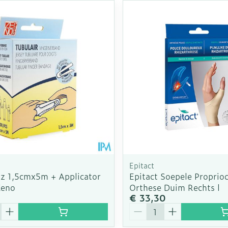
Epitact
z 1,5cmx5m + Applicator
Epitact Soepele Proprioc
Zeno
Orthese Duim Rechts l
€ 33,30
Aantal