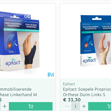
Epitact
 Immobiliserende
Epitact Soepele Proprioc
hese Linkerhand M
Orthese Duim Links S
5
€ 33,30
Aantal