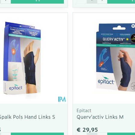
Epitact
Spalk Pols Hand Links S
Querv'activ Links M
5
€ 29,95