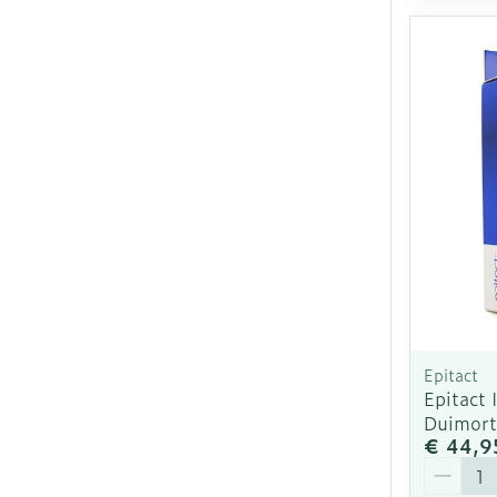
Epitact
Epitact
Duimort
€ 44,9
Aantal