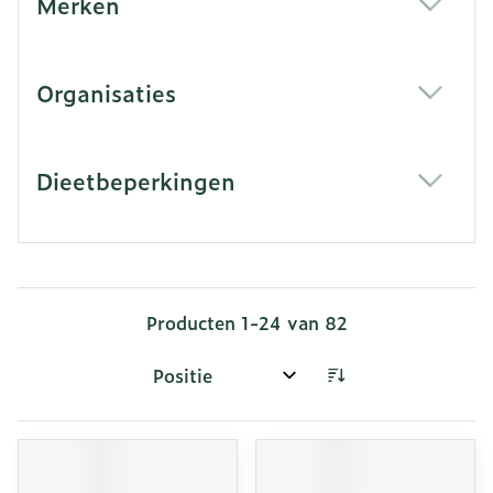
Merken
filter
Organisaties
filter
Dieetbeperkingen
filter
Producten
1
-
24
van
82
Sorteer op: