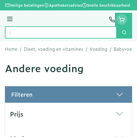
Ga naar de inhoud
Veilige betalingen
Apothekersadvies
Snelle beschikbaarheid
Menu
Zoek
Product, merk, categorie...
Home
/
Dieet, voeding en vitamines
/
Voeding
/
Babyvoedi
Andere voeding
Filteren
Doorgaan naar productlijst
Prijs
filter