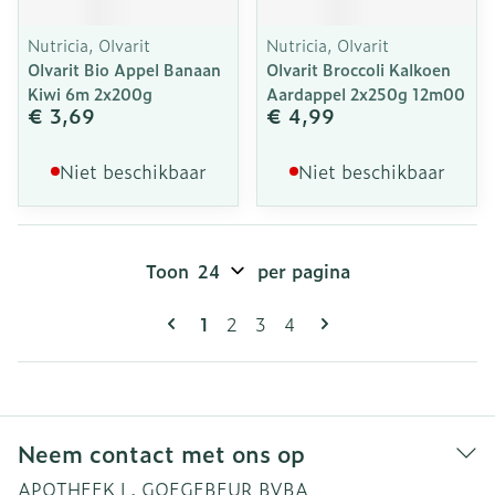
Nutricia, Olvarit
Nutricia, Olvarit
Olvarit Bio Appel Banaan
Olvarit Broccoli Kalkoen
Kiwi 6m 2x200g
Aardappel 2x250g 12m00
€ 3,69
€ 4,99
Niet beschikbaar
Niet beschikbaar
Toon
per pagina
Pagina's
U lees momenteel pagina
Pagina
Pagina
Pagina
1
2
3
4
Neem contact met ons op
APOTHEEK L. GOEGEBEUR BVBA