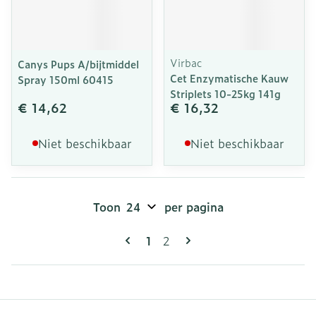
Virbac
Canys Pups A/bijtmiddel
Cet Enzymatische Kauw
Spray 150ml 60415
Striplets 10-25kg 141g
€ 14,62
€ 16,32
Niet beschikbaar
Niet beschikbaar
Toon
per pagina
Pagina's
U lees momenteel pagina
Pagina
1
2