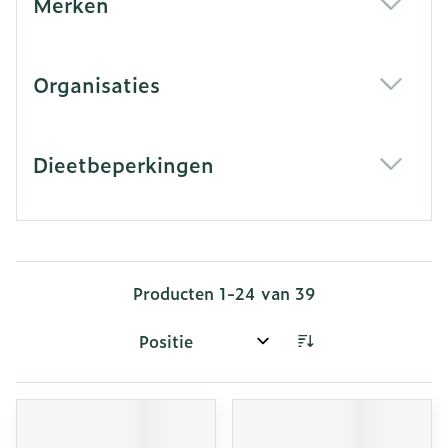
Merken
filter
Organisaties
filter
Dieetbeperkingen
filter
Producten
1
-
24
van
39
Sorteer op: