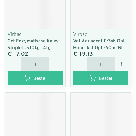
Virbac
Virbac
Cet Enzymatische Kauw
Vet Aquadent Fr3sh Opl
Striplets <10kg 141g
Hond-kat Opl 250ml Nf
€ 17,02
€ 19,13
Aantal
Aantal
Bestel
Bestel