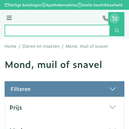
Ga naar de inhoud
Veilige betalingen
Apothekersadvies
Snelle beschikbaarheid
Menu
Zoek
Product, merk, categorie...
Home
/
Dieren en insecten
/
Mond, muil of snavel
Mond, muil of snavel
Filteren
Doorgaan naar productlijst
Prijs
filter