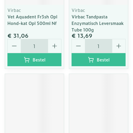
Virbac
Virbac
Vet Aquadent Fr3sh Opl
Virbac Tandpasta
Hond-kat Opl 500ml Nf
Enzymatisch Leversmaak
Tube 100g
€ 31,06
€ 13,69
Aantal
Aantal
Bestel
Bestel