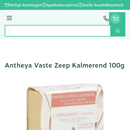
Ga naar de inhoud
Veilige betalingen
Apothekersadvies
Snelle beschikbaarheid
Menu
Zoek
Product, merk, categorie...
Antheya Vaste Zeep Kalmerend 100g