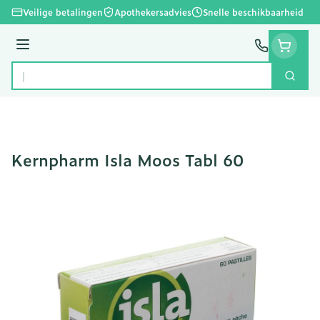
Ga naar de inhoud
Veilige betalingen
Apothekersadvies
Snelle beschikbaarheid
Menu
Zoek
Product, merk, categorie...
Kernpharm Isla Moos Tabl 60