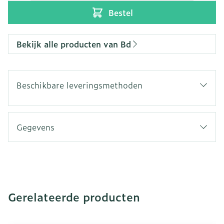
Bestel
Bekijk alle producten van Bd
Beschikbare leveringsmethoden
Gegevens
Gerelateerde producten
Navigeren door de elementen van de carrousel is mogeli
Druk om carrousel over te slaan
Druk op om naar carrouselnavigatie te gaan