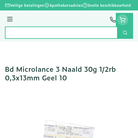
Ga naar de inhoud
Veilige betalingen
Apothekersadvies
Snelle beschikbaarheid
Menu
Zoek
Product, merk, categorie...
Bd Microlance 3 Naald 30g 1/2rb
0,3x13mm Geel 10