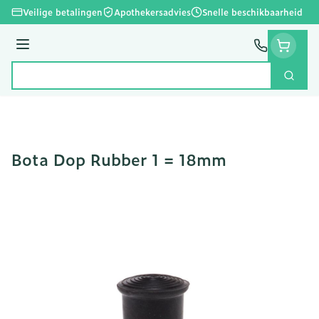
Ga naar de inhoud
Veilige betalingen
Apothekersadvies
Snelle beschikbaarheid
Menu
Zoek
Product, merk, categorie...
Bota Dop Rubber 1 = 18mm