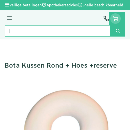
Ga naar de inhoud
Veilige betalingen
Apothekersadvies
Snelle beschikbaarheid
Menu
Zoek
Product, merk, categorie...
Bota Kussen Rond + Hoes +reserve