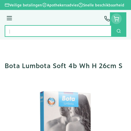
Ga naar de inhoud
Veilige betalingen
Apothekersadvies
Snelle beschikbaarheid
Menu
Zoek
Product, merk, categorie...
Bota Lumbota Soft 4b Wh H 26cm S