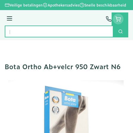
Ga naar de inhoud
Veilige betalingen
Apothekersadvies
Snelle beschikbaarheid
Menu
Zoek
Product, merk, categorie...
Bota Ortho Ab+velcr 950 Zwart N6