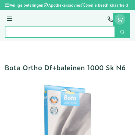
Ga naar de inhoud
Veilige betalingen
Apothekersadvies
Snelle beschikbaarheid
Menu
Zoek
Product, merk, categorie...
Bota Ortho Df+baleinen 1000 Sk N6