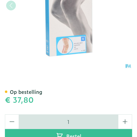
Bota Ortho Df+baleinen 1
Op bestelling
€ 37,80
Aantal
Bestel