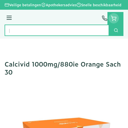
Ga naar de inhoud
Veilige betalingen
Apothekersadvies
Snelle beschikbaarheid
Menu
Zoek
Product, merk, categorie...
Calcivid 1000mg/880ie Orange Sach
30