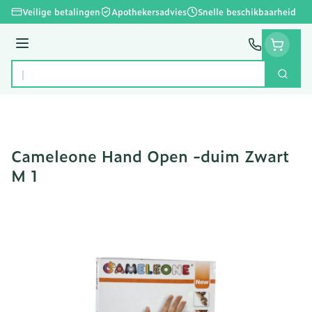
Ga naar de inhoud
Veilige betalingen
Apothekersadvies
Snelle beschikbaarheid
Menu
Zoek
Product, merk, categorie...
Cameleone Hand Open -duim Zwart
M 1