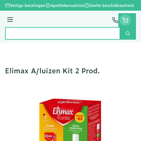
Ga naar de inhoud
Veilige betalingen
Apothekersadvies
Snelle beschikbaarheid
Menu
Zoek
Product, merk, categorie...
Elimax A/luizen Kit 2 Prod.