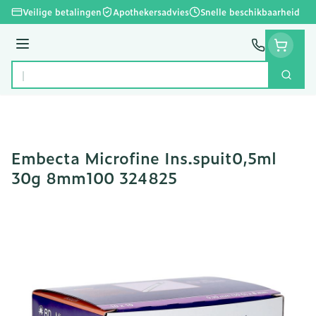
Ga naar de inhoud
Veilige betalingen
Apothekersadvies
Snelle beschikbaarheid
Menu
Zoek
Product, merk, categorie...
Embecta Microfine Ins.spuit0,5ml
30g 8mm100 324825