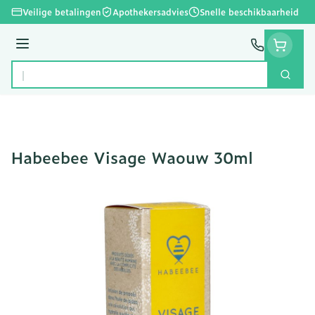
Ga naar de inhoud
Veilige betalingen
Apothekersadvies
Snelle beschikbaarheid
Menu
Zoek
Product, merk, categorie...
Habeebee Visage Waouw 30ml