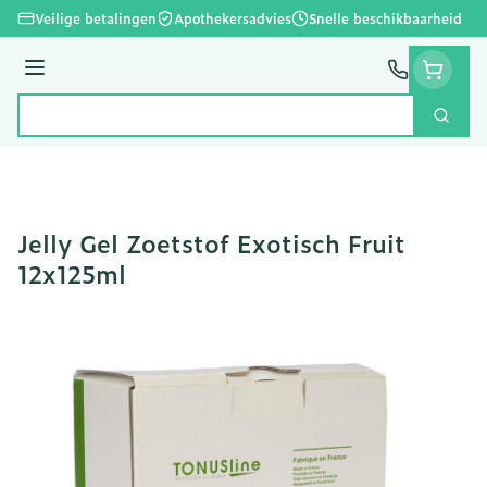
Ga naar de inhoud
Veilige betalingen
Apothekersadvies
Snelle beschikbaarheid
Menu
Zoek
Product, merk, categorie...
Jelly Gel Zoetstof Exotisch Fruit
12x125ml