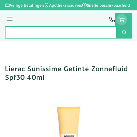
Ga naar de inhoud
Veilige betalingen
Apothekersadvies
Snelle beschikbaarheid
Menu
Zoek
Product, merk, categorie...
Lierac Sunissime Getinte Zonnefluid
Spf30 40ml