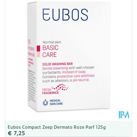
Lengte
86 mm
Diepte
30 mm
Hoeveelheid
100
Verpakking
Kamertemperatuur (15°C -
Behoud
25°C)
Eubos Compact Zeep Dermato Roze Parf 125g
€ 7,25