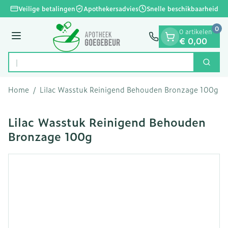
Dia 1 van 1
Ga naar de inhoud
Veilige betalingen
Apothekersadvies
Snelle beschikbaarheid
0
0 artikelen
Menu
€ 0,00
Op z
Zoek
Product, merk, categorie...
Home
/
Lilac Wasstuk Reinigend Behouden Bronzage 100g
Lilac Wasstuk Reinigend Behouden
Bronzage 100g