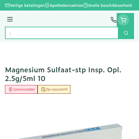
Ga naar de inhoud
Veilige betalingen
Apothekersadvies
Snelle beschikbaarheid
Menu
Zoek
Product, merk, categorie...
Magnesium Sulfaat-stp Insp. Opl.
2.5g/5ml 10
Geneesmiddel
Op voorschrift