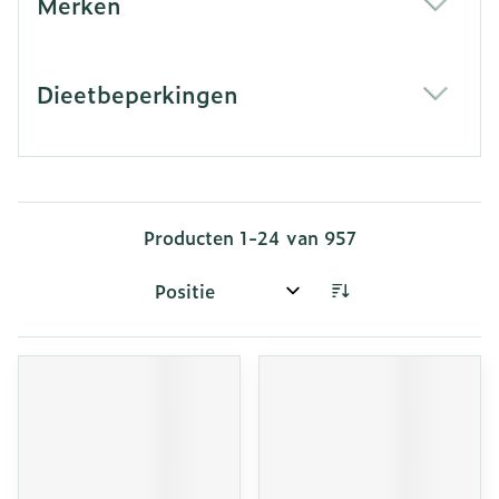
Merken
filter
Dieetbeperkingen
filter
Producten
1
-
24
van
957
Sorteer op: