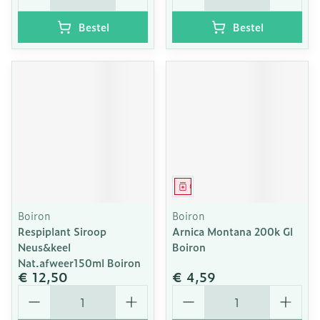
Bestel
Bestel
Geneesmiddel
Boiron
Boiron
Respiplant Siroop
Arnica Montana 200k Gl
Neus&keel
Boiron
Nat.afweer150ml Boiron
€ 12,50
€ 4,59
Aantal
Aantal