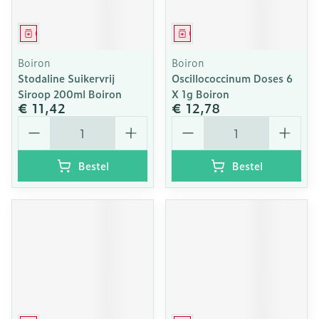
Geneesmiddel
Geneesmiddel
Boiron
Boiron
Stodaline Suikervrij
Oscillococcinum Doses 6
Siroop 200ml Boiron
X 1g Boiron
€ 11,42
€ 12,78
Aantal
Aantal
Bestel
Bestel