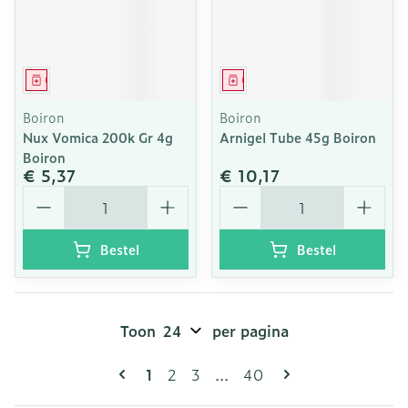
Geneesmiddel
Geneesmiddel
Boiron
Boiron
Nux Vomica 200k Gr 4g
Arnigel Tube 45g Boiron
Boiron
€ 5,37
€ 10,17
Aantal
Aantal
Bestel
Bestel
Toon
per pagina
Pagina's
U lees momenteel pagina
Pagina
Pagina
Pagina
1
2
3
...
40