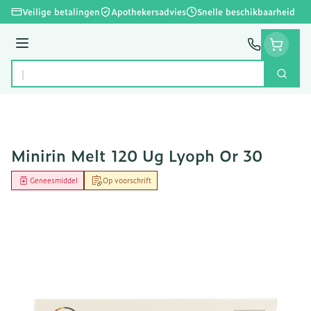
Ga naar de inhoud
Veilige betalingen
Apothekersadvies
Snelle beschikbaarheid
Menu
Zoek
Product, merk, categorie...
Minirin Melt 120 Ug Lyoph Or 30
Geneesmiddel
Op voorschrift