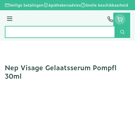
Ga naar de inhoud
Veilige betalingen
Apothekersadvies
Snelle beschikbaarheid
Menu
Zoek
Product, merk, categorie...
Nep Visage Gelaatsserum Pompfl
30ml