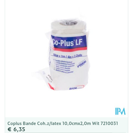
Lengte
150 mm
Diepte
80 mm
Kamertemperatuur (15°C -
Behoud
25°C)
Coplus Bande Coh.z/latex 10,0cmx2,0m Wit 7210031
€ 6,35