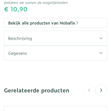
bekijken we samen de mogelijkheden.
€ 10,90
Bekijk alle producten van Nobafix
Beschrijving
Gegevens
CNK
2809218
Organisaties
Bota
Gerelateerde producten
Merken
Nobafix
Breedte
190 mm
Navigeren door de elementen van de carrousel is mogeli
Druk om carrousel over te slaan
Druk op om naar carrouselnavigatie te gaan