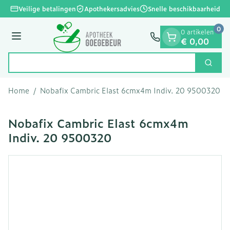
Dia 1 van 1
Ga naar de inhoud
Veilige betalingen
Apothekersadvies
Snelle beschikbaarheid
0
0 artikelen
Menu
€ 0,00
Op
Zoek
Product, merk, categorie...
Home
/
Nobafix Cambric Elast 6cmx4m Indiv. 20 9500320
Nobafix Cambric Elast 6cmx4m
Indiv. 20 9500320