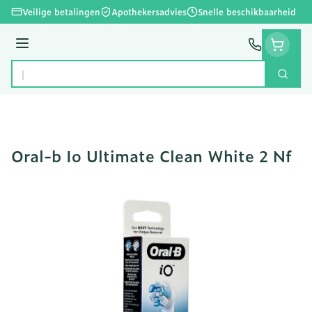
Ga naar de inhoud
Veilige betalingen
Apothekersadvies
Snelle beschikbaarheid
Menu
Zoek
Product, merk, categorie...
Oral-b Io Ultimate Clean White 2 Nf