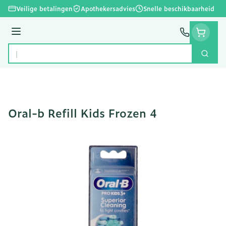
Ga naar de inhoud
Veilige betalingen
Apothekersadvies
Snelle beschikbaarheid
Menu
Zoek
Product, merk, categorie...
Oral-b Refill Kids Frozen 4