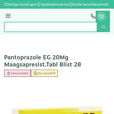
Ga naar de inhoud
Veilige betalingen
Apothekersadvies
Snelle beschikbaarheid
Menu
Zoek
Product, merk, categorie...
Pantoprazole EG 20Mg
Maagsapresist.Tabl Blist 28
Geneesmiddel
Op voorschrift