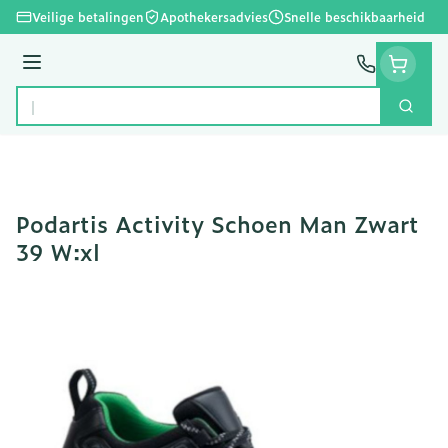
Ga naar de inhoud
Veilige betalingen
Apothekersadvies
Snelle beschikbaarheid
Menu
Zoek
Product, merk, categorie...
Podartis Activity Schoen Man Zwart
39 W:xl