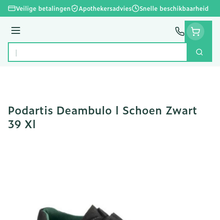
Ga naar de inhoud
Veilige betalingen
Apothekersadvies
Snelle beschikbaarheid
Menu
Zoek
Product, merk, categorie...
Podartis Deambulo l Schoen Zwart
39 Xl