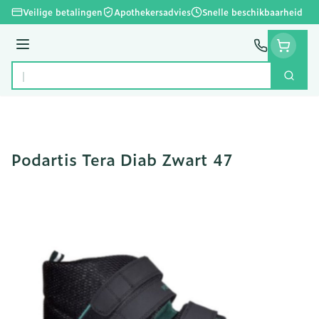
Ga naar de inhoud
Veilige betalingen
Apothekersadvies
Snelle beschikbaarheid
Menu
Zoek
Product, merk, categorie...
Podartis Tera Diab Zwart 47