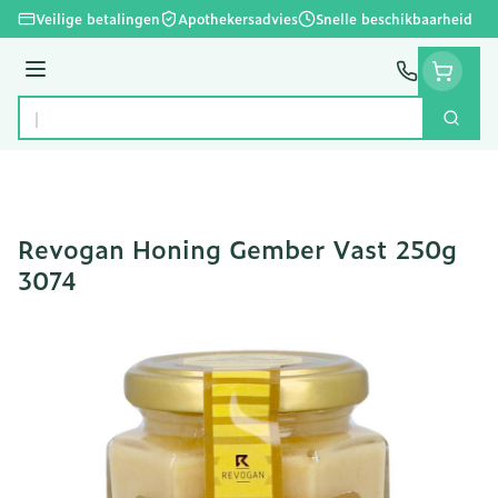
Ga naar de inhoud
Veilige betalingen
Apothekersadvies
Snelle beschikbaarheid
Menu
Zoek
Product, merk, categorie...
Revogan Honing Gember Vast 250g
3074