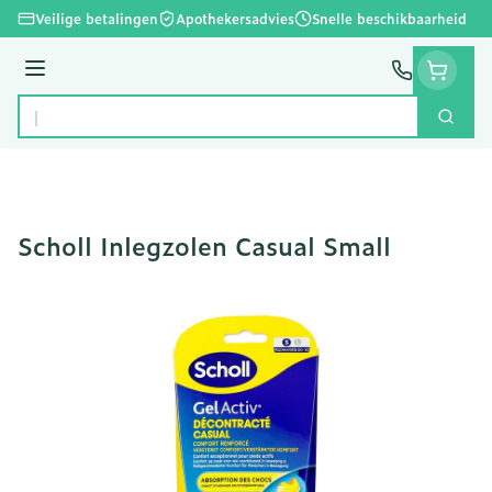
Ga naar de inhoud
Veilige betalingen
Apothekersadvies
Snelle beschikbaarheid
Menu
Zoek
Product, merk, categorie...
Scholl Inlegzolen Casual Small