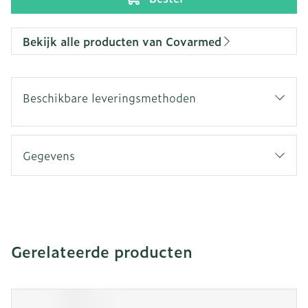
Bekijk alle producten van Covarmed
Beschikbare leveringsmethoden
Gegevens
Gerelateerde producten
Navigeren door de elementen van de carrousel is mogeli
Druk om carrousel over te slaan
Druk op om naar carrouselnavigatie te gaan