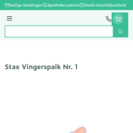
Ga naar de inhoud
Veilige betalingen
Apothekersadvies
Snelle beschikbaarheid
Menu
Zoek
Product, merk, categorie...
Stax Vingerspalk Nr. 1