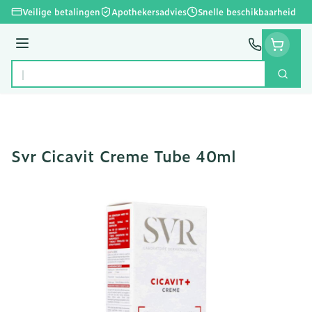
Ga naar de inhoud
Veilige betalingen
Apothekersadvies
Snelle beschikbaarheid
Menu
Zoek
Product, merk, categorie...
Svr Cicavit Creme Tube 40ml