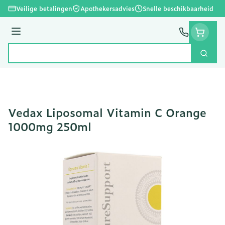
Ga naar de inhoud
Veilige betalingen
Apothekersadvies
Snelle beschikbaarheid
Menu
Zoek
Product, merk, categorie...
Vedax Liposomal Vitamin C Orange
1000mg 250ml