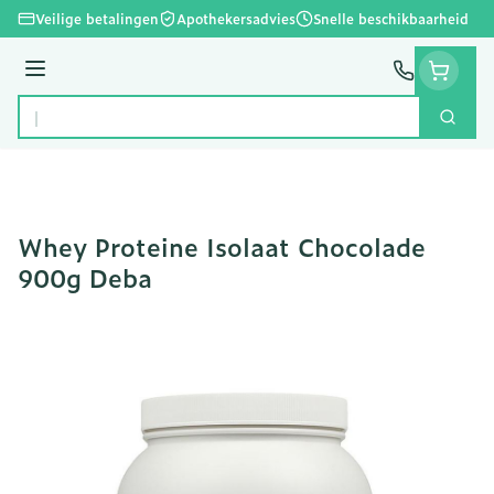
Ga naar de inhoud
Veilige betalingen
Apothekersadvies
Snelle beschikbaarheid
Menu
Zoek
Product, merk, categorie...
Whey Proteine Isolaat Chocolade
900g Deba