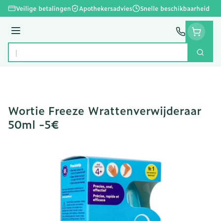
Ga naar de inhoud
Veilige betalingen
Apothekersadvies
Snelle beschikbaarheid
Menu
Zoek
Product, merk, categorie...
Wortie Freeze Wrattenverwijderaar
50ml -5€