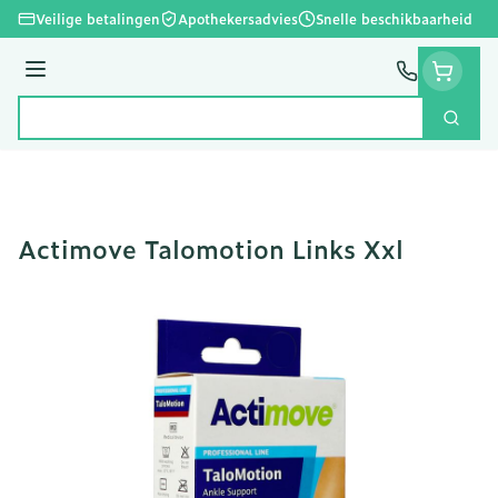
Ga naar de inhoud
Veilige betalingen
Apothekersadvies
Snelle beschikbaarheid
Menu
Zoek
Product, merk, categorie...
Actimove Talomotion Links Xxl