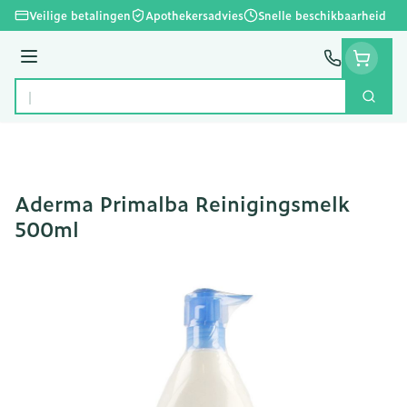
Ga naar de inhoud
Veilige betalingen
Apothekersadvies
Snelle beschikbaarheid
Menu
Zoek
Product, merk, categorie...
Aderma Primalba Reinigingsmelk
500ml