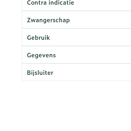
Contra indicatie
rging
Supplementen
Insectenw
Zwangerschap
n
Mondmaskers
middelen
nissen
Gebruik
d -
uid
Gegevens
id
Bijsluiter
Zelfbruiner
Scheren