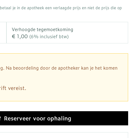
rapie
Toon meer
etaal je in de apotheek een verlaagde prijs en niet de prijs die op
Diagnosetesten en
 stress
Vlooien en teken
meetapparatuur
Oren
Mond en keel
Verhoogde tegemoetkoming
€ 1,00
Alcoholtest
(6% inclusief btw)
ng
Oordopjes
Zuigtabletten
therapie -
Mond, muil of snavel
Bloeddrukmeter
ls
d
 en -druppels
Oorreiniging
Spray - oplossing
Cholesteroltest
l
zen
Oordruppels
Hartslagmeter
dig. Na beoordeling door de apotheker kan je het komen
n
hulpmiddelen
Toon meer
ft vereist.
Ergonomie
herming
nning en -
Hygiëne
Aambeien
es
Reserveer
voor ophaling
Ademhaling en zuurstof
Bad en douche
je
Badkamer