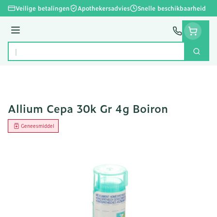
Ga naar de inhoud
Veilige betalingen
Apothekersadvies
Snelle beschikbaarheid
Menu
Zoek
Product, merk, categorie...
Allium Cepa 30k Gr 4g Boiron
Geneesmiddel