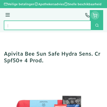
Ga naar de inhoud
Veilige betalingen
Apothekersadvies
Snelle beschikbaarheid
Menu
Zoek
Product, merk, categorie...
Apivita Bee Sun Safe Hydra Sens. Cr
Spf50+ 4 Prod.